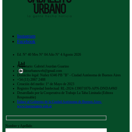
Instagram
Facebook
Ed. N° 40 Mes N° 04 Año N° 4 Agosto 2026
Propietario: Gabriel Jourdan Guarino
caballitourbanoweb@gmail.com
Domicilio legal: Nuñez 6346 PB "B" - Ciudad Autónoma de Buenos Aires
+54 (11) 2067 2488
Creación del medio: 1° de Mayo de 2023
Registro Propiedad Intelectual: RL-2024-139071870-APN-DNDA#MJ
Desarollado por la Cooperativa de Trabajo La Taba Limitada (Editora
Responsable)
Enlace al Gobierno de la Ciudad Autónoma de Buenos Aires:
www.buenosaires.gob.ar
Nombre y Apellido