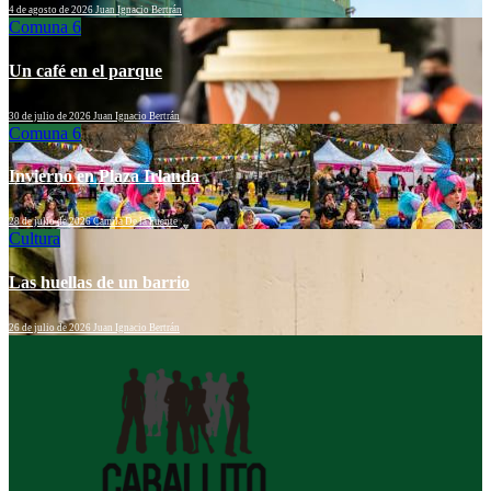
4 de agosto de 2026
Juan Ignacio Bertrán
Comuna 6
Un café en el parque
30 de julio de 2026
Juan Ignacio Bertrán
Comuna 6
Invierno en Plaza Irlanda
28 de julio de 2026
Camila De la Fuente
Cultura
Las huellas de un barrio
26 de julio de 2026
Juan Ignacio Bertrán