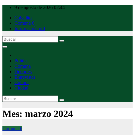
Ir
9 de agosto de 2026
02:44
al
Caballito
contenido
Comuna 6
Información util
Caballito Urbano
Política
Comuna
Deportes
Entrevistas
Cultura
Ciudad
Mes:
marzo 2024
Comuna 6