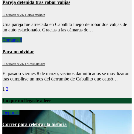
Pareja detenida tras robar valijas
15 de marzo de 2024
Luna Fernández
Una pareja fue arrestada en Caballito luego de robar dos valijas de
un auto estacionado. Gracias a las cámaras de…
Comuna 6
Para no olvidar
13 de marzo de 2024
Nicolás Rosales
El pasado viernes 8 de marzo, vecinos damnificados se movilizaron
tras cumplirse un mes del derrumbe de Caballito que causó…
Paginación
1
2
de
Lo que no llegaste a leer
entradas
Deportes
Correr para celebrar la historia