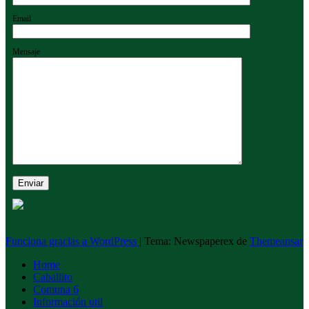
Email
Mensaje
Funciona gracias a WordPress
|
Tema: Newspaperex de
Themeansar
Home
Caballito
Comuna 6
Información util