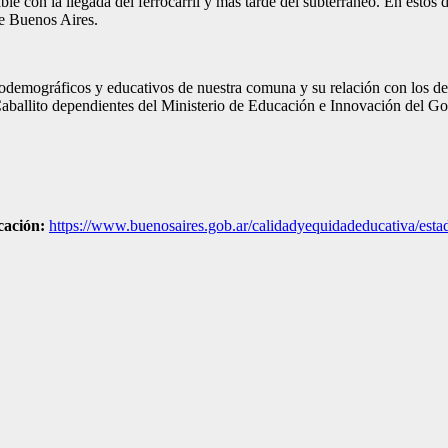
e con la llegada del ferrocarril y más tarde del subterráneo. En estos d
de Buenos Aires.
odemográficos y educativos de nuestra comuna y su relación con los del 
Caballito dependientes del Ministerio de Educación e Innovación del Go
cación:
https://www.buenosaires.gob.ar/calidadyequidadeducativa/estadi