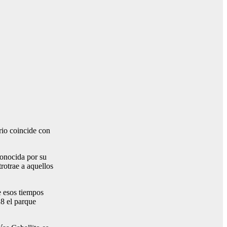
rio coincide con
conocida por su
trotrae a aquellos
e esos tiempos
28 el parque