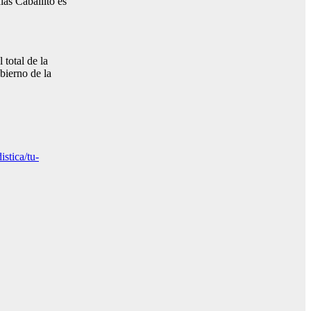
ías Caballito es
total de la
bierno de la
stica/tu-