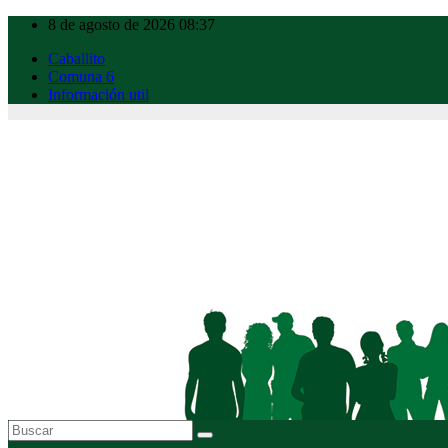
Ir
8 de agosto de 2026
08:37
al
Caballito
contenido
Comuna 6
Información util
Caballito Urbano