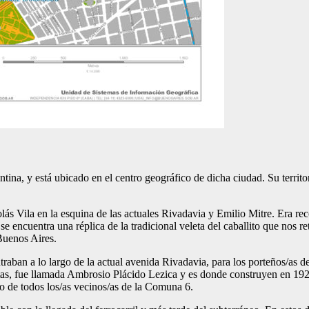
na, y está ubicado en el centro geográfico de dicha ciudad. Su territo
lás Vila en la esquina de las actuales Rivadavia y Emilio Mitre. Era re
 se encuentra una réplica de la tradicional veleta del caballito que nos re
 Buenos Aires.
ntraban a lo largo de la actual avenida Rivadavia, para los porteños/as d
ntas, fue llamada Ambrosio Plácido Lezica y es donde construyen en 19
ro de todos los/as vecinos/as de la Comuna 6.