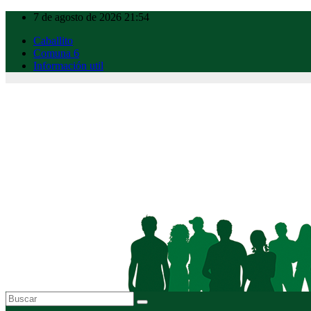
Ir
7 de agosto de 2026
21:54
al
Caballito
contenido
Comuna 6
Información util
Caballito Urbano