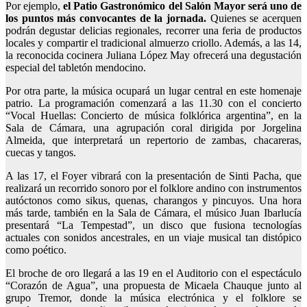
Por ejemplo,
el Patio Gastronómico del Salón Mayor será uno de
los puntos más convocantes de la jornada.
Quienes se acerquen
podrán degustar delicias regionales, recorrer una feria de productos
locales y compartir el tradicional almuerzo criollo. Además, a las 14,
la reconocida cocinera Juliana López May ofrecerá una degustación
especial del tabletón mendocino.
Por otra parte, la música ocupará un lugar central en este homenaje
patrio. La programación comenzará a las 11.30 con el concierto
“Vocal Huellas: Concierto de música folklórica argentina”, en la
Sala de Cámara, una agrupación coral dirigida por Jorgelina
Almeida, que interpretará un repertorio de zambas, chacareras,
cuecas y tangos.
A las 17, el Foyer vibrará con la presentación de Sinti Pacha, que
realizará un recorrido sonoro por el folklore andino con instrumentos
autóctonos como sikus, quenas, charangos y pincuyos. Una hora
más tarde, también en la Sala de Cámara, el músico Juan Ibarlucía
presentará “La Tempestad”, un disco que fusiona tecnologías
actuales con sonidos ancestrales, en un viaje musical tan distópico
como poético.
El broche de oro llegará a las 19 en el Auditorio con el espectáculo
“Corazón de Agua”, una propuesta de Micaela Chauque junto al
grupo Tremor, donde la música electrónica y el folklore se