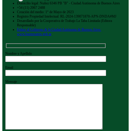
Domicilio legal: Nuñez 6346 PB "B" - Ciudad Autónoma de Buenos Aires
+54 (11) 2067 2488
Creación del medio: 1° de Mayo de 2023
Registro Propiedad Intelectual: RL-2024-139071870-APN-DNDA#MJ
Desarollado por la Cooperativa de Trabajo La Taba Limitada (Editora
Responsable)
Enlace al Gobierno de la Ciudad Autónoma de Buenos Aires:
www.buenosaires.gob.ar
Nombre y Apellido
Email
Mensaje