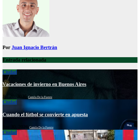
Por
Juan Ignacio Bertrán
Entrada relacionada
Ciudad
Vacaciones de invierno en Buenos Aires
Jul 20, 2026
Camila De la Fuente
Ciudad
Cuando el fútbol se convierte en apuesta
Jun 30, 2026
Camila De la Fuente
Ciudad