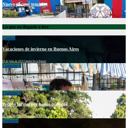
Nuevo parque temático
Jun 16, 2026
Nicolás Rosales
Lo que no llegaste a leer
Ciudad
Vacaciones de invierno en Buenos Aires
20 de julio de 2026
Camila De la Fuente
Comuna 6
Nuevos Sabores llega a Caballito
13 de julio de 2026
Camila De la Fuente
Comuna 6
Pedido formal por baños públicos
10 de julio de 2026
Juan Ignacio Bertrán
Deportes