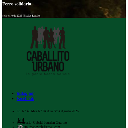
Ferro solidario
8 de julio de 2026
Nicolás Rosales
Instagram
Facebook
Ed. N° 40 Mes N° 04 Año N° 4 Agosto 2026
Propietario: Gabriel Jourdan Guarino
caballitourbanoweb@gmail.com