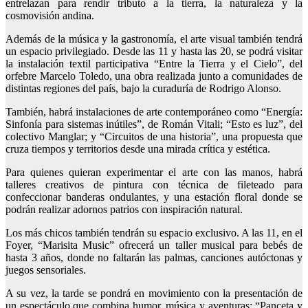
entrelazan para rendir tributo a la tierra, la naturaleza y la
cosmovisión andina.
Además de la música y la gastronomía, el arte visual también tendrá
un espacio privilegiado. Desde las 11 y hasta las 20, se podrá visitar
la instalación textil participativa “Entre la Tierra y el Cielo”, del
orfebre Marcelo Toledo, una obra realizada junto a comunidades de
distintas regiones del país, bajo la curaduría de Rodrigo Alonso.
También, habrá instalaciones de arte contemporáneo como “Energía:
Sinfonía para sistemas inútiles”, de Román Vitali; “Esto es luz”, del
colectivo Manglar; y “Circuitos de una historia”, una propuesta que
cruza tiempos y territorios desde una mirada crítica y estética.
Para quienes quieran experimentar el arte con las manos, habrá
talleres creativos de pintura con técnica de fileteado para
confeccionar banderas ondulantes, y una estación floral donde se
podrán realizar adornos patrios con inspiración natural.
Los más chicos también tendrán su espacio exclusivo. A las 11, en el
Foyer, “Marisita Music” ofrecerá un taller musical para bebés de
hasta 3 años, donde no faltarán las palmas, canciones autóctonas y
juegos sensoriales.
A su vez, la tarde se pondrá en movimiento con la presentación de
un espectáculo que combina humor, música y aventuras: “Panceta y