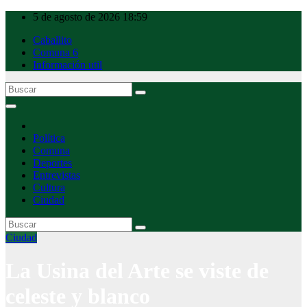
Ir
5 de agosto de 2026
18:59
al
Caballito
contenido
Comuna 6
Información util
Caballito Urbano
Política
Comuna
Deportes
Entrevistas
Cultura
Ciudad
Ciudad
La Usina del Arte se viste de
celeste y blanco