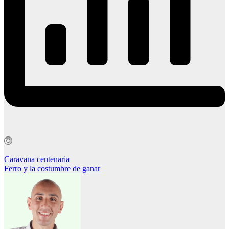
Navegación
Caravana centenaria
Ferro y la costumbre de ganar
de
entradas