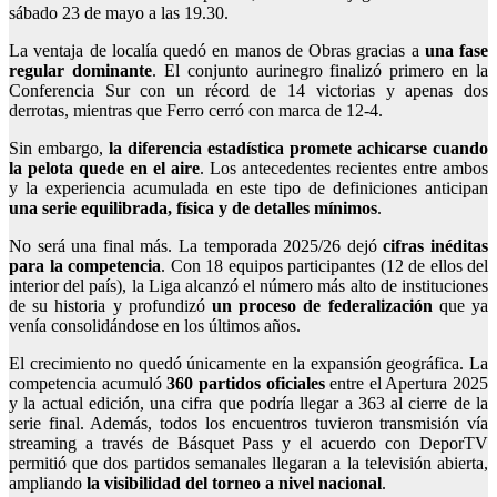
sábado 23 de mayo a las 19.30.
La ventaja de localía quedó en manos de Obras gracias a
una fase
regular dominante
. El conjunto aurinegro finalizó primero en la
Conferencia Sur con un récord de 14 victorias y apenas dos
derrotas, mientras que Ferro cerró con marca de 12-4.
Sin embargo,
la diferencia estadística promete achicarse cuando
la pelota quede en el aire
. Los antecedentes recientes entre ambos
y la experiencia acumulada en este tipo de definiciones anticipan
una serie equilibrada, física y de detalles mínimos
.
No será una final más. La temporada 2025/26 dejó
cifras inéditas
para la competencia
. Con 18 equipos participantes (12 de ellos del
interior del país), la Liga alcanzó el número más alto de instituciones
de su historia y profundizó
un proceso de federalización
que ya
venía consolidándose en los últimos años.
El crecimiento no quedó únicamente en la expansión geográfica. La
competencia acumuló
360 partidos oficiales
entre el Apertura 2025
y la actual edición, una cifra que podría llegar a 363 al cierre de la
serie final. Además, todos los encuentros tuvieron transmisión vía
streaming a través de Básquet Pass y el acuerdo con DeporTV
permitió que dos partidos semanales llegaran a la televisión abierta,
ampliando
la visibilidad del torneo a nivel nacional
.