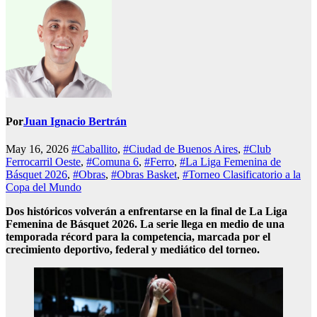
Por
Juan Ignacio Bertrán
May 16, 2026
#Caballito
,
#Ciudad de Buenos Aires
,
#Club
Ferrocarril Oeste
,
#Comuna 6
,
#Ferro
,
#La Liga Femenina de
Básquet 2026
,
#Obras
,
#Obras Basket
,
#Torneo Clasificatorio a la
Copa del Mundo
Dos históricos volverán a enfrentarse en la final de La Liga
Femenina de Básquet 2026. La serie llega en medio de una
temporada récord para la competencia, marcada por el
crecimiento deportivo, federal y mediático del torneo.