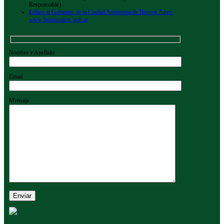
Responsable)
Enlace al Gobierno de la Ciudad Autónoma de Buenos Aires:
www.buenosaires.gob.ar
Nombre y Apellido
Email
Mensaje