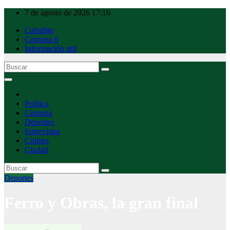
Ir
7 de agosto de 2026
17:16
al
Caballito
contenido
Comuna 6
Información util
Caballito Urbano
Política
Comuna
Deportes
Entrevistas
Cultura
Ciudad
Deportes
Ferro y Obras, la gran final