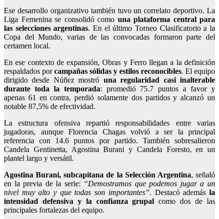
Ese desarrollo organizativo también tuvo un correlato deportivo. La
Liga Femenina se consolidó como
una plataforma central para
las selecciones argentinas
. En el último Torneo Clasificatorio a la
Copa del Mundo, varias de las convocadas formaron parte del
certamen local.
En ese contexto de expansión, Obras y Ferro llegan a la definición
respaldados por
campañas sólidas y estilos reconocibles
. El equipo
dirigido desde Núñez mostró
una regularidad casi inalterable
durante toda la temporada
: promedió 75.7 puntos a favor y
apenas 61 en contra, perdió solamente dos partidos y alcanzó un
notable 87,5% de efectividad.
La estructura ofensiva repartió responsabilidades entre varias
jugadoras, aunque Florencia Chagas volvió a ser la principal
referencia con 14.6 puntos por partido. También sobresalieron
Candela Gentinetta, Agostina Burani y Candela Foresto, en un
plantel largo y versátil.
Agostina Burani, subcapitana de la Selección Argentina
, señaló
en la previa de la serie:
“Demostramos que podemos jugar a un
nivel muy alto y que todas son importantes”
. Destacó además
la
intensidad defensiva y la confianza grupal
como dos de las
principales fortalezas del equipo.