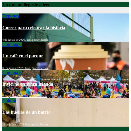
Lo que no llegaste a leer
Deportes
Correr para celebrar la historia
4 de agosto de 2026
Juan Ignacio Bertrán
Comuna 6
Un café en el parque
30 de julio de 2026
Juan Ignacio Bertrán
Comuna 6
Invierno en Plaza Irlanda
28 de julio de 2026
Camila De la Fuente
Cultura
Las huellas de un barrio
26 de julio de 2026
Juan Ignacio Bertrán