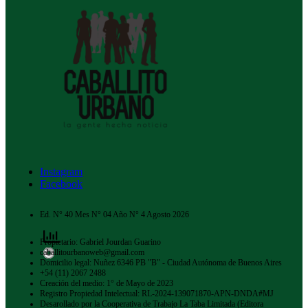
Instagram
Facebook
Ed. N° 40 Mes N° 04 Año N° 4 Agosto 2026
Propietario: Gabriel Jourdan Guarino
caballitourbanoweb@gmail.com
Domicilio legal: Nuñez 6346 PB "B" - Ciudad Autónoma de Buenos Aires
+54 (11) 2067 2488
Creación del medio: 1° de Mayo de 2023
Registro Propiedad Intelectual: RL-2024-139071870-APN-DNDA#MJ
Desarollado por la Cooperativa de Trabajo La Taba Limitada (Editora