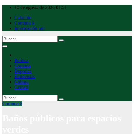
Ir
10 de agosto de 2026
01:51
al
Caballito
contenido
Comuna 6
Información util
Caballito Urbano
Política
Comuna
Deportes
Entrevistas
Cultura
Ciudad
Comuna 6
Baños públicos para espacios
verdes