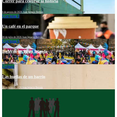
Correr para celebrar la historia
4 de agosto de 2026
Juan Ignacio Bertrán
Comuna 6
Un café en el parque
30 de julio de 2026
Juan Ignacio Bertrán
Comuna 6
Invierno en Plaza Irlanda
28 de julio de 2026
Camila De la Fuente
Cultura
Las huellas de un barrio
26 de julio de 2026
Juan Ignacio Bertrán