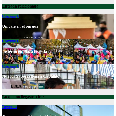
Entrada relacionada
Comuna 6
Un café en el parque
Jul 30, 2026
Juan Ignacio Bertrán
Comuna 6
Invierno en Plaza Irlanda
Jul 28, 2026
Camila De la Fuente
Comuna 6
Nuevos Sabores llega a Caballito
Jul 13, 2026
Camila De la Fuente
Lo que no llegaste a leer
Deportes