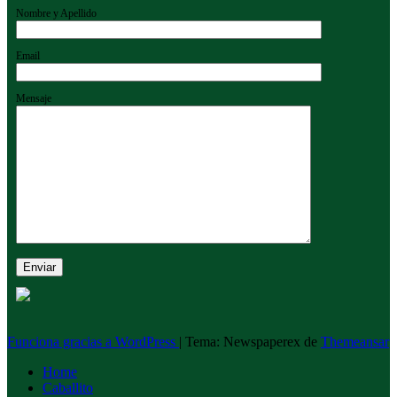
Nombre y Apellido
Email
Mensaje
Funciona gracias a WordPress
|
Tema: Newspaperex de
Themeansar
Home
Caballito