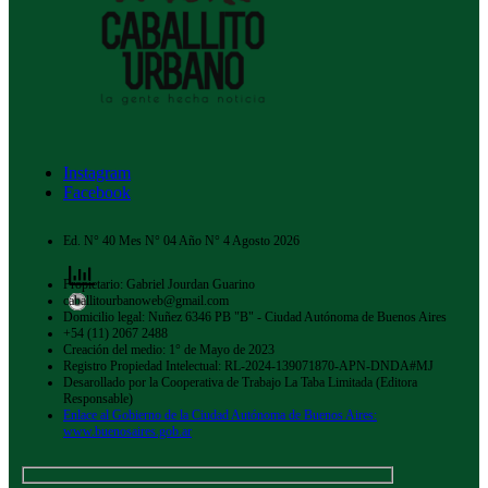
Instagram
Facebook
Ed. N° 40 Mes N° 04 Año N° 4 Agosto 2026
Propietario: Gabriel Jourdan Guarino
caballitourbanoweb@gmail.com
Domicilio legal: Nuñez 6346 PB "B" - Ciudad Autónoma de Buenos Aires
+54 (11) 2067 2488
Creación del medio: 1° de Mayo de 2023
Registro Propiedad Intelectual: RL-2024-139071870-APN-DNDA#MJ
Desarollado por la Cooperativa de Trabajo La Taba Limitada (Editora
Responsable)
Enlace al Gobierno de la Ciudad Autónoma de Buenos Aires:
www.buenosaires.gob.ar