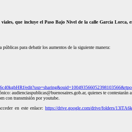
viales, que incluye el Paso Bajo Nivel de la calle García Lorca, e
a públicas para debatir los aumentos de la siguiente manera:
6c40kgbHRf/edit?usp=sharing&ouid=100493566052398103566&rtpof
rónico: audienciaspublicas@buenosaires.gob.ar, quienes te contestarán 
zoom con transmisión por youtube.
acceder en este enlace:
https://drive.google.com/drive/folders/13lTA