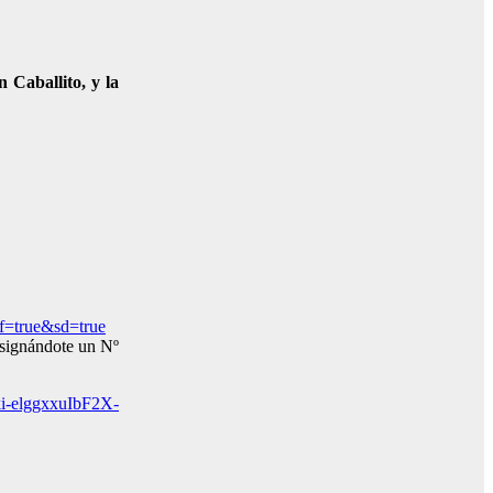
n Caballito, y la
=true&sd=true
asignándote un Nº
6ki-elggxxuIbF2X-