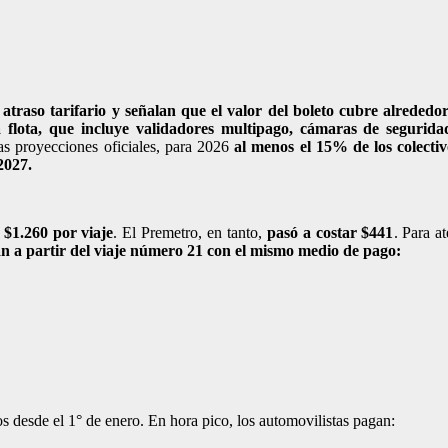
l atraso tarifario y señalan que el valor del boleto cubre alrededo
 flota, que incluye validadores multipago, cámaras de segurida
as proyecciones oficiales, para 2026
al menos el 15% de los colecti
2027.
$1.260 por viaje
. El Premetro, en tanto,
pasó a costar $441
. Para a
can a partir del viaje número 21 con el mismo medio de pago:
os desde el 1° de enero. En hora pico, los automovilistas pagan: