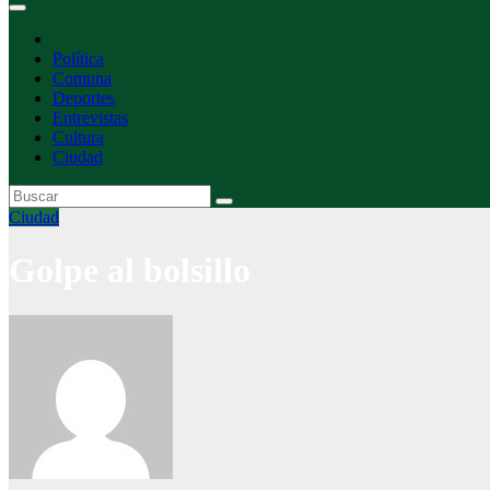
Política
Comuna
Deportes
Entrevistas
Cultura
Ciudad
Ciudad
Golpe al bolsillo