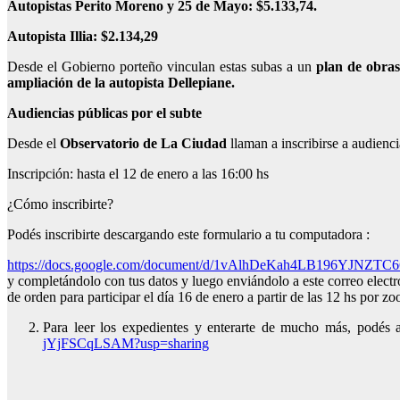
Autopistas Perito Moreno y 25 de Mayo: $5.133,74.
Autopista Illia: $2.134,29
Desde el Gobierno porteño vinculan estas subas a un
plan de obras 
ampliación de la autopista Dellepiane.
Audiencias públicas por el subte
Desde el
Observatorio de La Ciudad
llaman a inscribirse a audienci
Inscripción: hasta el 12 de enero a las 16:00 hs
¿Cómo inscribirte?
Podés inscribirte descargando este formulario a tu computadora :
https://docs.google.com/document/d/1vAlhDeKah4LB196YJNZTC6
y completándolo con tus datos y luego enviándolo a este correo elect
de orden para participar el día 16 de enero a partir de las 12 hs por 
Para leer los expedientes y enterarte de mucho más, podés 
jYjFSCqLSAM?usp=sharing