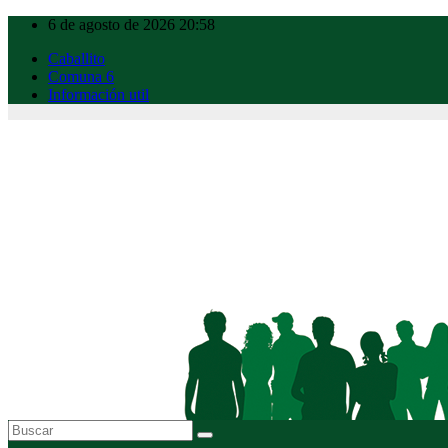
Ir
6 de agosto de 2026
20:58
al
Caballito
contenido
Comuna 6
Información util
Caballito Urbano