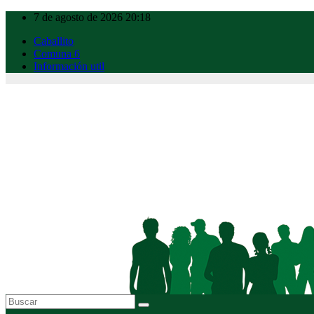
Ir
7 de agosto de 2026
20:18
al
Caballito
contenido
Comuna 6
Información util
Caballito Urbano