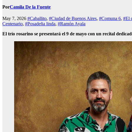
Por
Camila De la Fuente
May 7, 2026
#Caballito
,
#Ciudad de Buenos Aires
,
#Comuna 6
,
#El 
Centenario
,
#Posadeña linda
,
#Ramón Ayala
El trío rosarino se presentará el 9 de mayo con un recital dedica