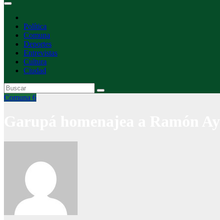
Política
Comuna
Deportes
Entrevistas
Cultura
Ciudad
Comuna 6
Garupá homenajea a Ramón Aya