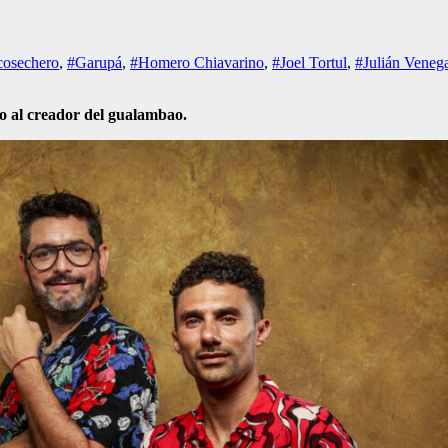
cosechero
,
#Garupá
,
#Homero Chiavarino
,
#Joel Tortul
,
#Julián Veneg
do al creador del gualambao.