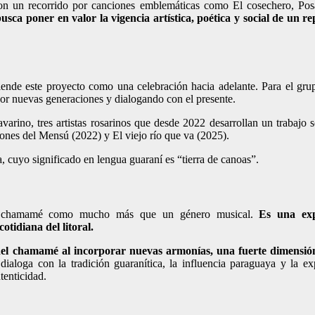
on un recorrido por canciones emblemáticas como El cosechero, Pos
sca poner en valor la vigencia artística, poética y social de un re
iende este proyecto como una celebración hacia adelante. Para el gru
or nuevas generaciones y dialogando con el presente.
varino, tres artistas rosarinos que desde 2022 desarrollan un trabajo s
ones del Mensú (2022) y El viejo río que va (2025).
 cuyo significado en lengua guaraní es “tierra de canoas”.
al chamamé como mucho más que un género musical.
Es una exp
otidiana del litoral.
del chamamé al incorporar nuevas armonías, una fuerte dimensión
ialoga con la tradición guaranítica, la influencia paraguaya y la ex
tenticidad.