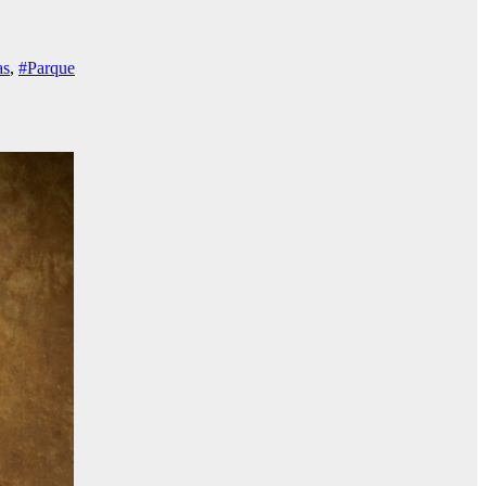
as
,
#Parque