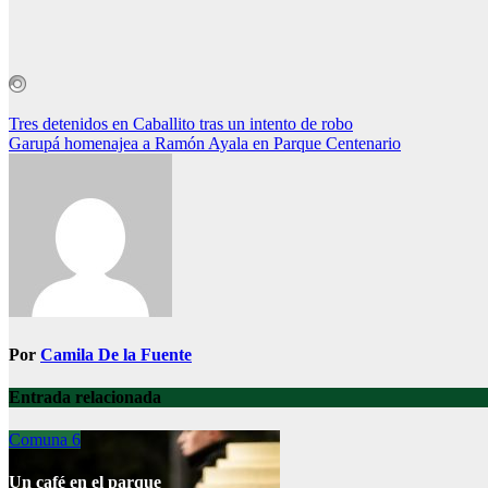
Navegación
Tres detenidos en Caballito tras un intento de robo
Garupá homenajea a Ramón Ayala en Parque Centenario
de
entradas
Por
Camila De la Fuente
Entrada relacionada
Comuna 6
Un café en el parque