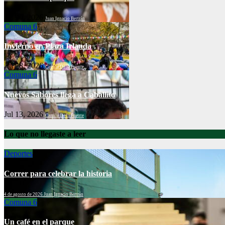
Jul 30, 2026
Juan Ignacio Bertrán
Comuna 6
Invierno en Plaza Irlanda
Jul 28, 2026
Camila De la Fuente
Comuna 6
Nuevos Sabores llega a Caballito
Jul 13, 2026
Camila De la Fuente
Lo que no llegaste a leer
Deportes
Correr para celebrar la historia
4 de agosto de 2026
Juan Ignacio Bertrán
Comuna 6
Un café en el parque