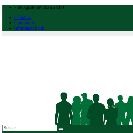
Ir
7 de agosto de 2026
21:00
al
Caballito
contenido
Comuna 6
Información util
Caballito Urbano