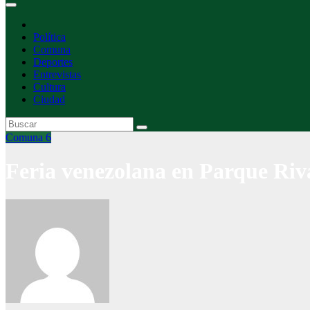
Política
Comuna
Deportes
Entrevistas
Cultura
Ciudad
Comuna 6
Feria venezolana en Parque Riv