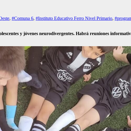
Oeste
,
#Comuna 6
,
#Instituto Educativo Ferro Nivel Primario
,
#progra
olescentes y jóvenes neurodivergentes. Habrá reuniones informativa