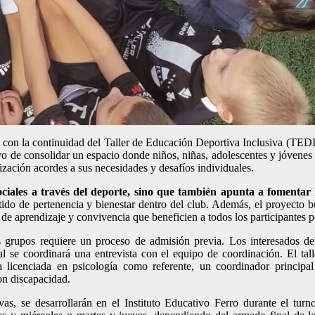
o con la continuidad del Taller de Educación Deportiva Inclusiva (TEDI)
vo de consolidar un espacio donde niños, niñas, adolescentes y jóvenes
ización acordes a sus necesidades y desafíos individuales.
ciales a través del deporte, sino que también apunta a fomentar l
ntido de pertenencia y bienestar dentro del club. Además, el proyecto 
 de aprendizaje y convivencia que beneficien a todos los participantes p
os grupos requiere un proceso de admisión previa. Los interesados d
ual se coordinará una entrevista con el equipo de coordinación. El tal
na licenciada en psicología como referente, un coordinador principa
on discapacidad.
as, se desarrollarán en el Instituto Educativo Ferro durante el turn