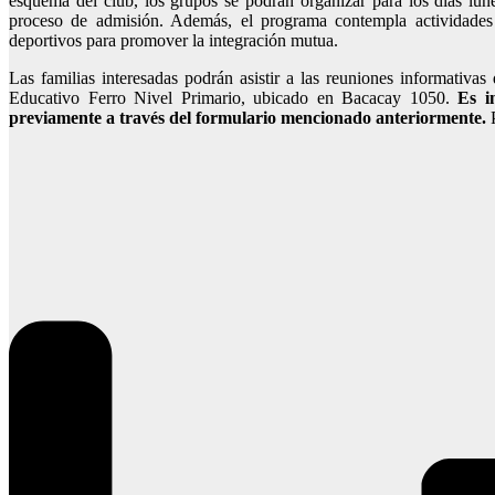
esquema del club, los grupos se podrán organizar para los días lun
proceso de admisión. Además, el programa contempla actividades 
deportivos para promover la integración mutua.
Las familias interesadas podrán asistir a las reuniones informativas
Educativo Ferro Nivel Primario, ubicado en Bacacay 1050.
Es i
previamente a través del formulario mencionado anteriormente.
P