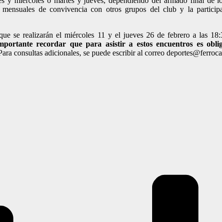
es y miércoles o martes y jueves, dependiendo del armado final de lo
mensuales de convivencia con otros grupos del club y la particip
 que se realizarán el miércoles 11 y el jueves 26 de febrero a las 18:3
mportante recordar que para asistir a estos encuentros es obli
ara consultas adicionales, se puede escribir al correo deportes@ferrocar