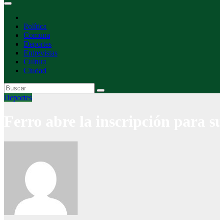
Política
Comuna
Deportes
Entrevistas
Cultura
Ciudad
Deportes
Ferro abre la inscripción para su