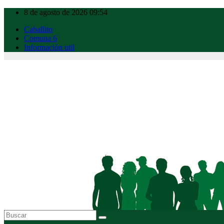
Ir
8 de agosto de 2026
09:54
al
Caballito
contenido
Comuna 6
Información util
Caballito Urbano