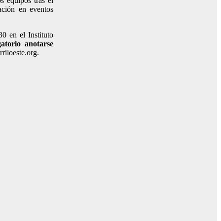
s equipos tras el
ación en eventos
0 en el Instituto
gatorio anotarse
riloeste.org.