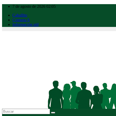
Ir
7 de agosto de 2026
02:05
al
Caballito
contenido
Comuna 6
Información util
Caballito Urbano