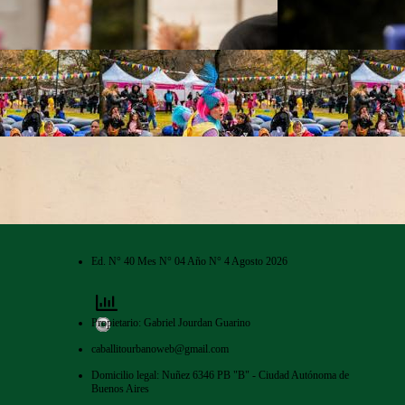
Ed. N° 40 Mes N° 04 Año N° 4 Agosto 2026
Propietario: Gabriel Jourdan Guarino
caballitourbanoweb@gmail.com
Domicilio legal: Nuñez 6346 PB "B" - Ciudad Autónoma de
Buenos Aires