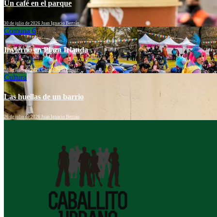
Un café en el parque
30 de julio de 2026
Juan Ignacio Bertrán
Comuna 6
Invierno en Plaza Irlanda
28 de julio de 2026
Camila De la Fuente
Cultura
Las huellas de un barrio
26 de julio de 2026
Juan Ignacio Bertrán