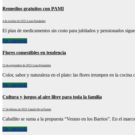
Remedios gratuitos con PAMI
4 de octubre de 2025
Luna Fernández
El plan de medicamentos sin costo para jubilados y pensionados sigue 
Sin categoría
Flores comestibles en tendencia
12 de septiembre de 2025
Luna Fernández
Color, sabor y naturaleza en el plato: las flores irrumpen en la coci
Sin categoría
Cultura y juegos al aire libre para toda la familia
17 de febrero de 2025
Camila De la Fuente
Caballito se suma a la propuesta “Verano en los Barrios”. En el mar
Sin categoría