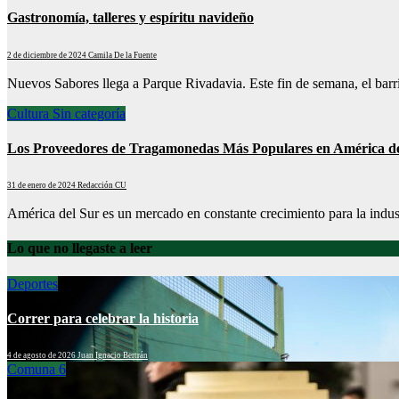
Gastronomía, talleres y espíritu navideño
2 de diciembre de 2024
Camila De la Fuente
Nuevos Sabores llega a Parque Rivadavia. Este fin de semana, el bar
Cultura
Sin categoría
Los Proveedores de Tragamonedas Más Populares en América de
31 de enero de 2024
Redacción CU
América del Sur es un mercado en constante crecimiento para la indust
Lo que no llegaste a leer
Deportes
Correr para celebrar la historia
4 de agosto de 2026
Juan Ignacio Bertrán
Comuna 6