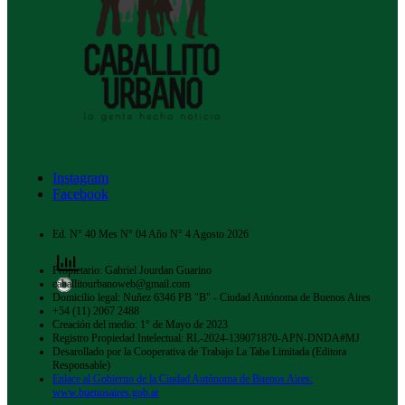
Instagram
Facebook
Ed. N° 40 Mes N° 04 Año N° 4 Agosto 2026
Propietario: Gabriel Jourdan Guarino
caballitourbanoweb@gmail.com
Domicilio legal: Nuñez 6346 PB "B" - Ciudad Autónoma de Buenos Aires
+54 (11) 2067 2488
Creación del medio: 1° de Mayo de 2023
Registro Propiedad Intelectual: RL-2024-139071870-APN-DNDA#MJ
Desarollado por la Cooperativa de Trabajo La Taba Limitada (Editora
Responsable)
Enlace al Gobierno de la Ciudad Autónoma de Buenos Aires:
www.buenosaires.gob.ar