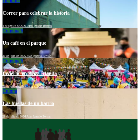
Deportes
Correr para celebrar la historia
4 de agosto de 2026
Juan Ignacio Bertrán
Comuna 6
Un café en el parque
30 de julio de 2026
Juan Ignacio Bertrán
Comuna 6
Invierno en Plaza Irlanda
28 de julio de 2026
Camila De la Fuente
Cultura
Las huellas de un barrio
26 de julio de 2026
Juan Ignacio Bertrán