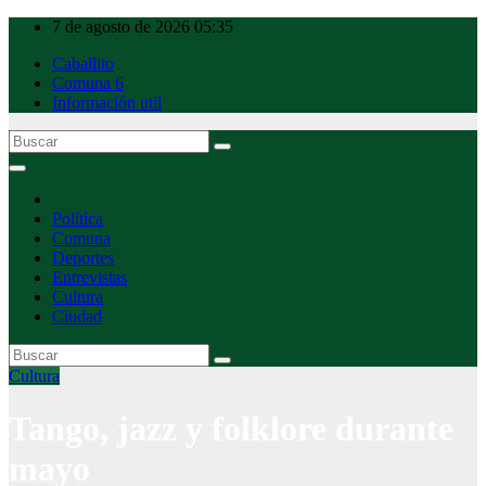
Ir
7 de agosto de 2026
05:35
al
Caballito
contenido
Comuna 6
Información util
Caballito Urbano
Política
Comuna
Deportes
Entrevistas
Cultura
Ciudad
Cultura
Tango, jazz y folklore durante
mayo