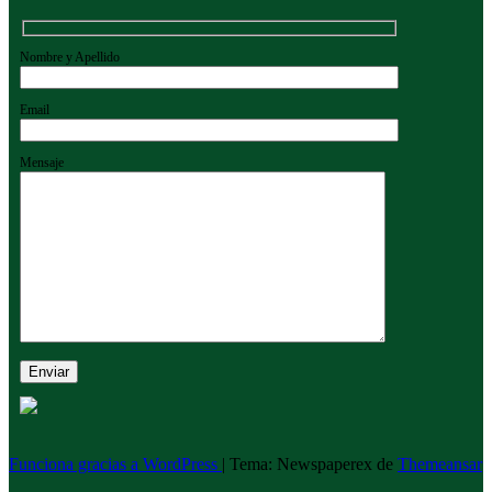
Nombre y Apellido
Email
Mensaje
Funciona gracias a WordPress
|
Tema: Newspaperex de
Themeansar