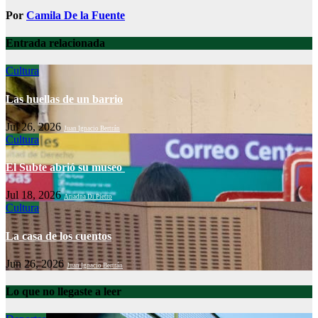
Por
Camila De la Fuente
Entrada relacionada
Cultura
Las huellas de un barrio
Jul 26, 2026
Juan Ignacio Bertrán
Cultura
El Subte abrió su museo
Jul 18, 2026
Ariadna Di Pietro
Cultura
La casa de los cuentos
Jun 26, 2026
Juan Ignacio Bertrán
Lo que no llegaste a leer