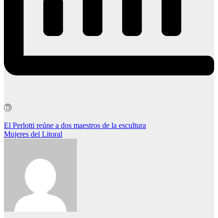
Navegación
El Perlotti reúne a dos maestros de la escultura
Mujeres del Litoral
de
entradas