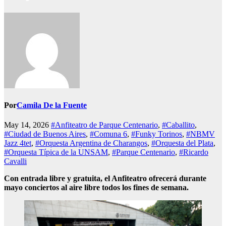
Por
Camila De la Fuente
May 14, 2026
#Anfiteatro de Parque Centenario
,
#Caballito
,
#Ciudad de Buenos Aires
,
#Comuna 6
,
#Funky Torinos
,
#NBMV
Jazz 4tet
,
#Orquesta Argentina de Charangos
,
#Orquesta del Plata
,
#Orquesta Típica de la UNSAM
,
#Parque Centenario
,
#Ricardo
Cavalli
Con entrada libre y gratuita, el Anfiteatro ofrecerá durante
mayo conciertos al aire libre todos los fines de semana.