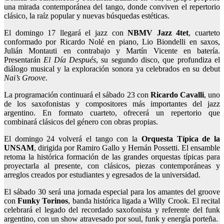
una mirada contemporánea del tango, donde conviven el repertorio
clásico, la raíz popular y nuevas búsquedas estéticas.
El domingo 17 llegará el jazz con
NBMV Jazz 4tet
, cuarteto
conformado por Ricardo Nolé en piano, Lio Biondelli en saxos,
Julián Montauti en contrabajo y Martín Vicente en batería.
Presentarán
El Día Después
, su segundo disco, que profundiza el
diálogo musical y la exploración sonora ya celebrados en su debut
Nai’s Groove
.
La programación continuará el sábado 23 con
Ricardo Cavalli
, uno
de los saxofonistas y compositores más importantes del jazz
argentino. En formato cuarteto, ofrecerá un repertorio que
combinará clásicos del género con obras propias.
El domingo 24 volverá el tango con la
Orquesta Típica de la
UNSAM
, dirigida por Ramiro Gallo y Hernán Possetti. El ensamble
retoma la histórica formación de las grandes orquestas típicas para
proyectarla al presente, con clásicos, piezas contemporáneas y
arreglos creados por estudiantes y egresados de la universidad.
El sábado 30 será una jornada especial para los amantes del groove
con
Funky Torinos
, banda histórica ligada a Willy Crook. El recital
celebrará el legado del recordado saxofonista y referente del funk
argentino, con un show atravesado por soul, funk y energía porteña.