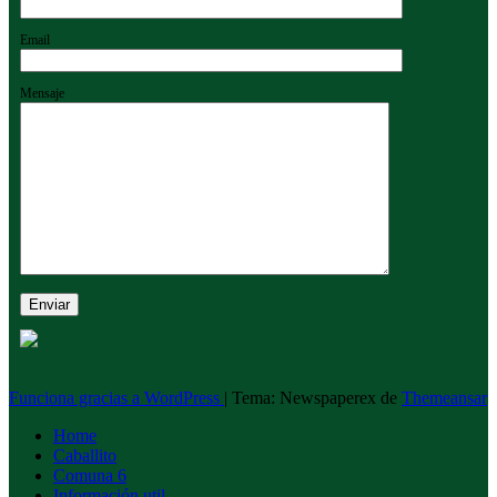
Email
Mensaje
Funciona gracias a WordPress
|
Tema: Newspaperex de
Themeansar
Home
Caballito
Comuna 6
Información util