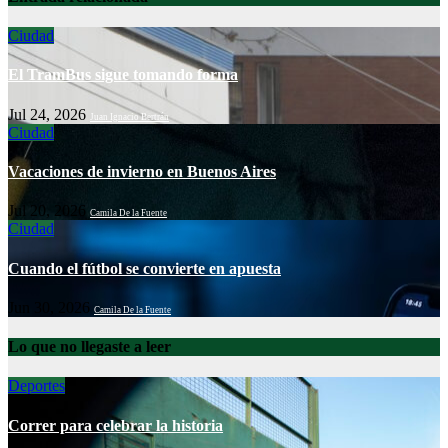
Ciudad
El TramBus sigue tomando forma
Jul 24, 2026
Juan Ignacio Bertrán
Ciudad
Vacaciones de invierno en Buenos Aires
Jul 20, 2026
Camila De la Fuente
Ciudad
Cuando el fútbol se convierte en apuesta
Jun 30, 2026
Camila De la Fuente
Lo que no llegaste a leer
Deportes
Correr para celebrar la historia