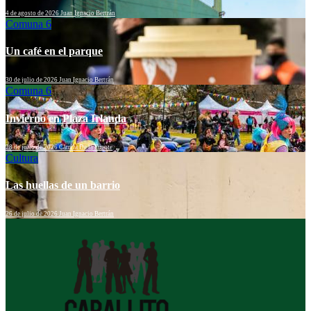
4 de agosto de 2026
Juan Ignacio Bertrán
Comuna 6
Un café en el parque
30 de julio de 2026
Juan Ignacio Bertrán
Comuna 6
Invierno en Plaza Irlanda
28 de julio de 2026
Camila De la Fuente
Cultura
Las huellas de un barrio
26 de julio de 2026
Juan Ignacio Bertrán