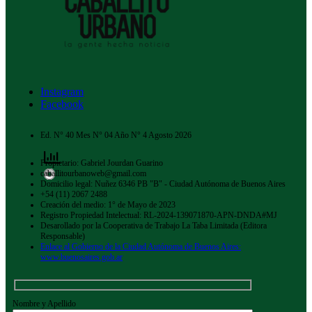
Instagram
Facebook
Ed. N° 40 Mes N° 04 Año N° 4 Agosto 2026
Propietario: Gabriel Jourdan Guarino
caballitourbanoweb@gmail.com
Domicilio legal: Nuñez 6346 PB "B" - Ciudad Autónoma de Buenos Aires
+54 (11) 2067 2488
Creación del medio: 1° de Mayo de 2023
Registro Propiedad Intelectual: RL-2024-139071870-APN-DNDA#MJ
Desarollado por la Cooperativa de Trabajo La Taba Limitada (Editora
Responsable)
Enlace al Gobierno de la Ciudad Autónoma de Buenos Aires:
www.buenosaires.gob.ar
Nombre y Apellido