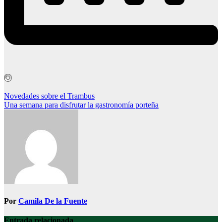
Navegación
Novedades sobre el Trambus
Una semana para disfrutar la gastronomía porteña
de
entradas
Por
Camila De la Fuente
Entrada relacionada