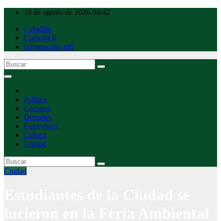
Ir
10 de agosto de 2026
04:42
al
Caballito
contenido
Comuna 6
Información util
Caballito Urbano
Política
Comuna
Deportes
Entrevistas
Cultura
Ciudad
Ciudad
Estudiantes de la Ciudad se
lucieron en la Feria Ambiental