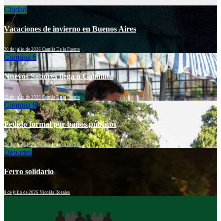
Ciudad
Vacaciones de invierno en Buenos Aires
20 de julio de 2026
Camila De la Fuente
Comuna 6
Nuevos Sabores llega a Caballito
13 de julio de 2026
Camila De la Fuente
Comuna 6
Pedido formal por baños públicos
10 de julio de 2026
Juan Ignacio Bertrán
Deportes
Ferro solidario
8 de julio de 2026
Nicolás Rosales