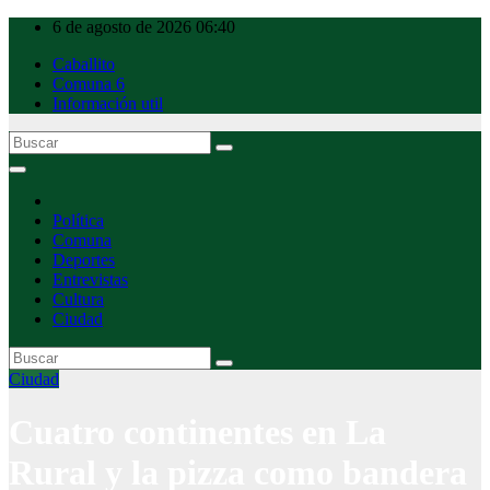
Ir
6 de agosto de 2026
06:40
al
Caballito
contenido
Comuna 6
Información util
Caballito Urbano
Política
Comuna
Deportes
Entrevistas
Cultura
Ciudad
Ciudad
Cuatro continentes en La
Rural y la pizza como bandera