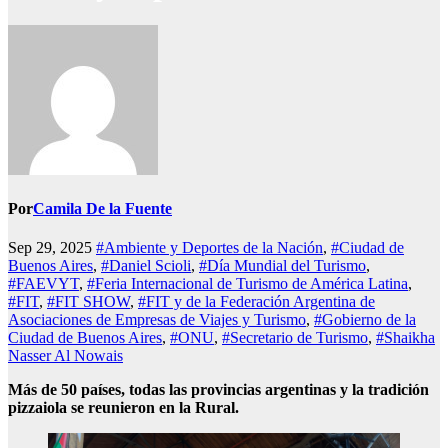
Por
Camila De la Fuente
Sep 29, 2025
#Ambiente y Deportes de la Nación
,
#Ciudad de
Buenos Aires
,
#Daniel Scioli
,
#Día Mundial del Turismo
,
#FAEVYT
,
#Feria Internacional de Turismo de América Latina
,
#FIT
,
#FIT SHOW
,
#FIT y de la Federación Argentina de
Asociaciones de Empresas de Viajes y Turismo
,
#Gobierno de la
Ciudad de Buenos Aires
,
#ONU
,
#Secretario de Turismo
,
#Shaikha
Nasser Al Nowais
Más de 50 países, todas las provincias argentinas y la tradición
pizzaiola se reunieron en la Rural.