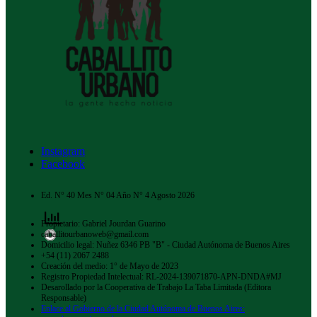
Instagram
Facebook
Ed. N° 40 Mes N° 04 Año N° 4 Agosto 2026
Propietario: Gabriel Jourdan Guarino
caballitourbanoweb@gmail.com
Domicilio legal: Nuñez 6346 PB "B" - Ciudad Autónoma de Buenos Aires
+54 (11) 2067 2488
Creación del medio: 1° de Mayo de 2023
Registro Propiedad Intelectual: RL-2024-139071870-APN-DNDA#MJ
Desarollado por la Cooperativa de Trabajo La Taba Limitada (Editora
Responsable)
Enlace al Gobierno de la Ciudad Autónoma de Buenos Aires: