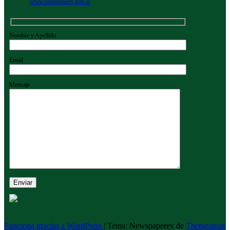
www.buenosaires.gob.ar
Nombre y Apellido
Email
Mensaje
Funciona gracias a WordPress
|
Tema: Newspaperex de
Themeansar