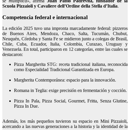
se multiplica»
, afirma
Juan Pablo Padrevita, fundador de la
Scuola Pizzaioli y Cavaliere dell’Ordine della Stella d’Italia
.
Competencia federal e internacional
La edición 2025 tuvo una impronta marcadamente federal: pizzeros
de Buenos Aires, Mendoza, Chaco, Salta, Tucumán, Chubut,
Neuquén, Córdoba y Santa Fe se midieron junto a colegas de Brasil,
Chile, Cuba, Ecuador, Italia, Colombia, Curazao, Uruguay y
Venezuela. En total, participaron en 12 categorías, entre las cuales se
destacaron:
Pizza Margherita STG: receta tradicional italiana, reconocida
como Especialidad Tradicional Garantizada en Europa.
Margherita Contemporánea: espacio para la innovación.
Romana in Teglia: exige precisión en fermentación y cocción.
Pizza In Pala, Pizza Social, Gourmet, Fritta, Senza Glutine,
Pizza In Due.
Además, los más pequeños tuvieron su espacio en Mini Pizzaioli,
acercando a las nuevas generaciones a la historia y la identidad de la