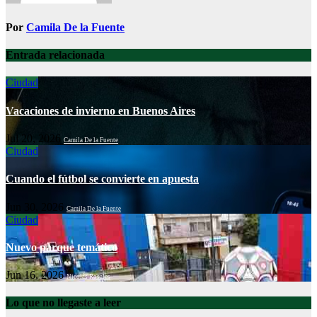
Por
Camila De la Fuente
Entrada relacionada
Ciudad
Vacaciones de invierno en Buenos Aires
Jul 20, 2026
Camila De la Fuente
Ciudad
Cuando el fútbol se convierte en apuesta
Jun 30, 2026
Camila De la Fuente
Ciudad
Nuevo parque temático
Jun 16, 2026
Nicolás Rosales
Lo que no llegaste a leer