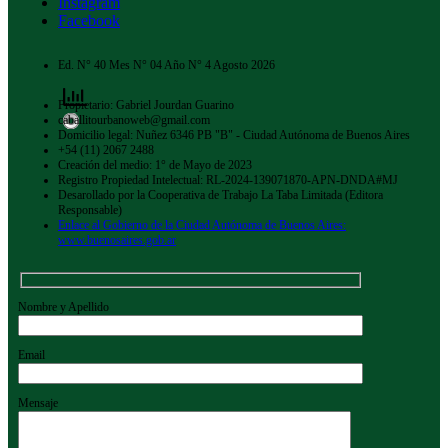
Instagram
Facebook
Ed. N° 40 Mes N° 04 Año N° 4 Agosto 2026
Propietario: Gabriel Jourdan Guarino
caballitourbanoweb@gmail.com
Domicilio legal: Nuñez 6346 PB "B" - Ciudad Autónoma de Buenos Aires
+54 (11) 2067 2488
Creación del medio: 1° de Mayo de 2023
Registro Propiedad Intelectual: RL-2024-139071870-APN-DNDA#MJ
Desarollado por la Cooperativa de Trabajo La Taba Limitada (Editora
Responsable)
Enlace al Gobierno de la Ciudad Autónoma de Buenos Aires:
www.buenosaires.gob.ar
Nombre y Apellido
Email
Mensaje