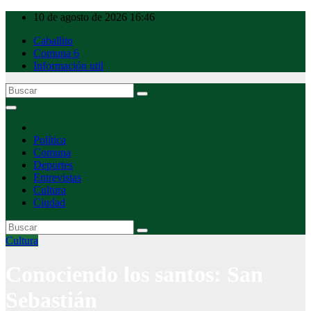
Ir
10 de agosto de 2026
16:46
al
Caballito
contenido
Comuna 6
Información util
Caballito Urbano
Política
Comuna
Deportes
Entrevistas
Cultura
Ciudad
Cultura
Conociendo los santos: San
Sebastián