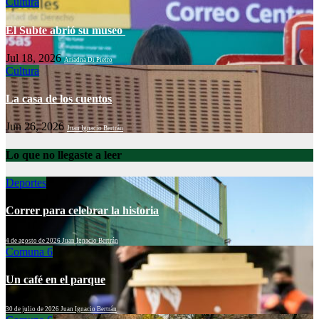
Cultura
El Subte abrió su museo
Jul 18, 2026
Ariadna Di Pietro
Cultura
La casa de los cuentos
Jun 26, 2026
Juan Ignacio Bertrán
Lo que no llegaste a leer
Deportes
Correr para celebrar la historia
4 de agosto de 2026
Juan Ignacio Bertrán
Comuna 6
Un café en el parque
30 de julio de 2026
Juan Ignacio Bertrán