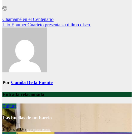
Navegación
Chamamé en el Centenario
Lito Epumer Cuarteto presenta su último disco
de
entradas
Por
Camila De la Fuente
Entrada relacionada
Cultura
Las huellas de un barrio
Jul 26, 2026
Juan Ignacio Bertrán