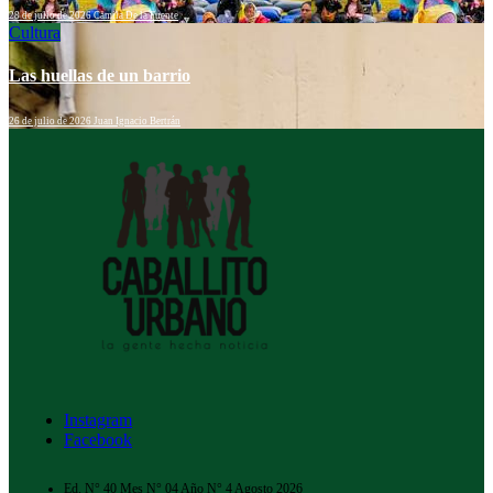
28 de julio de 2026
Camila De la Fuente
Cultura
Las huellas de un barrio
26 de julio de 2026
Juan Ignacio Bertrán
Instagram
Facebook
Ed. N° 40 Mes N° 04 Año N° 4 Agosto 2026