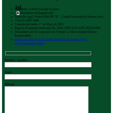
Propietario: Gabriel Jourdan Guarino
caballitourbanoweb@gmail.com
Domicilio legal: Nuñez 6346 PB "B" - Ciudad Autónoma de Buenos Aires
+54 (11) 2067 2488
Creación del medio: 1° de Mayo de 2023
Registro Propiedad Intelectual: RL-2024-139071870-APN-DNDA#MJ
Desarollado por la Cooperativa de Trabajo La Taba Limitada (Editora
Responsable)
Enlace al Gobierno de la Ciudad Autónoma de Buenos Aires:
www.buenosaires.gob.ar
Nombre y Apellido
Email
Mensaje