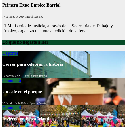
Primera Expo Empleo Barrial
17 de marzo de 2026
Nicolás Rosales
El Ministerio de Justicia, a través de la Secretaría de Trabajo y
Empleo, organizó una nueva edición de la feria…
Lo que no llegaste a leer
Deportes
Correr para celebrar la historia
4 de agosto de 2026
Juan Ignacio Bertrán
Comuna 6
Un café en el parque
30 de julio de 2026
Juan Ignacio Bertrán
Comuna 6
Invierno en Plaza Irlanda