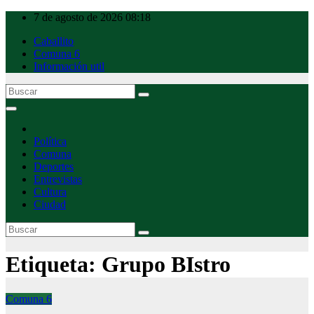
Ir
7 de agosto de 2026
08:18
al
Caballito
contenido
Comuna 6
Información util
Caballito Urbano
Política
Comuna
Deportes
Entrevistas
Cultura
Ciudad
Etiqueta:
Grupo BIstro
Comuna 6